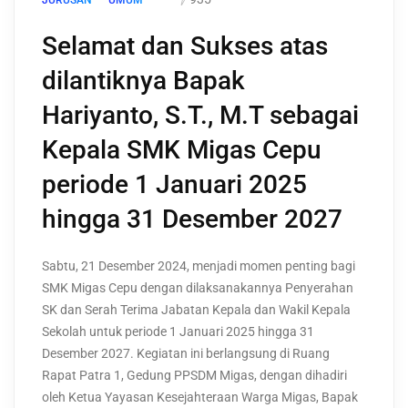
JURUSAN
UMUM
Selamat dan Sukses atas
dilantiknya Bapak
Hariyanto, S.T., M.T sebagai
Kepala SMK Migas Cepu
periode 1 Januari 2025
hingga 31 Desember 2027
Sabtu, 21 Desember 2024, menjadi momen penting bagi
SMK Migas Cepu dengan dilaksanakannya Penyerahan
SK dan Serah Terima Jabatan Kepala dan Wakil Kepala
Sekolah untuk periode 1 Januari 2025 hingga 31
Desember 2027. Kegiatan ini berlangsung di Ruang
Rapat Patra 1, Gedung PPSDM Migas, dengan dihadiri
oleh Ketua Yayasan Kesejahteraan Warga Migas, Bapak