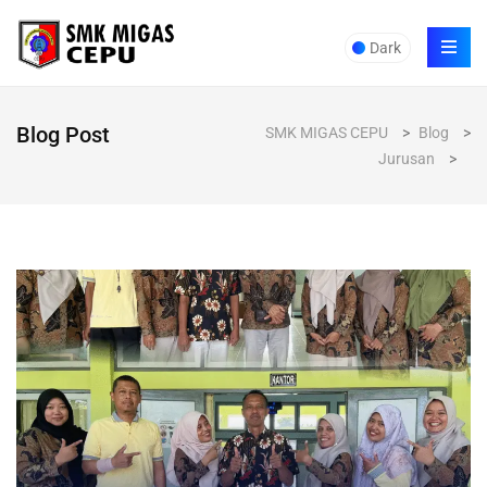
Dark
Blog Post
SMK MIGAS CEPU
>
Blog
>
Jurusan
>